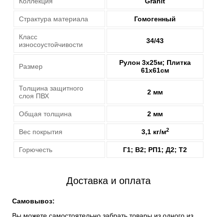
Коллекция
Granit
Страктура материала
Гомогенный
Класс
34/43
износоустойчивости
Рулон 3х25м; Плитка
Размер
61х61см
Толщина защитного
2 мм
слоя ПВХ
Общая толщина
2 мм
2
Вес покрытия
3,1 кг/м
Горючесть
Г1; В2; РП1; Д2; Т2
Доставка и оплата
Самовывоз:
Вы можете самостоятельно забрать товары из одного из