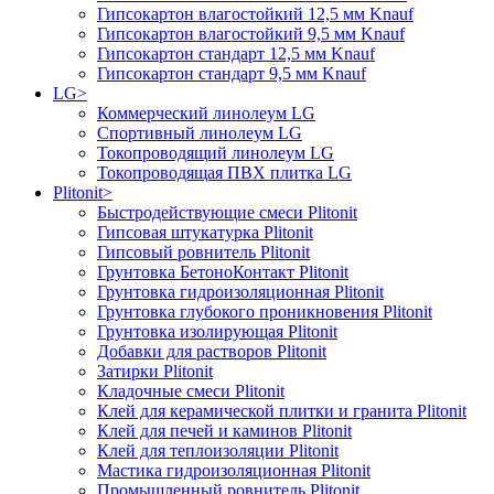
Гипсокартон влагостойкий 12,5 мм Knauf
Гипсокартон влагостойкий 9,5 мм Knauf
Гипсокартон стандарт 12,5 мм Knauf
Гипсокартон стандарт 9,5 мм Knauf
LG
>
Коммерческий линолеум LG
Спортивный линолеум LG
Токопроводящий линолеум LG
Токопроводящая ПВХ плитка LG
Plitonit
>
Быстродействующие смеси Plitonit
Гипсовая штукатурка Plitonit
Гипсовый ровнитель Plitonit
Грунтовка БетоноКонтакт Plitonit
Грунтовка гидроизоляционная Plitonit
Грунтовка глубокого проникновения Plitonit
Грунтовка изолирующая Plitonit
Добавки для растворов Plitonit
Затирки Plitonit
Кладочные смеси Plitonit
Клей для керамической плитки и гранита Plitonit
Клей для печей и каминов Plitonit
Клей для теплоизоляции Plitonit
Мастика гидроизоляционная Plitonit
Промышленный ровнитель Plitonit