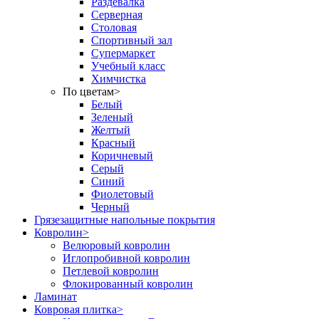
Раздевалка
Серверная
Столовая
Спортивный зал
Супермаркет
Учебный класс
Химчистка
По цветам
>
Белый
Зеленый
Желтый
Красный
Коричневый
Серый
Синий
Фиолетовый
Черный
Грязезащитные напольные покрытия
Ковролин
>
Велюровый ковролин
Иглопробивной ковролин
Петлевой ковролин
Флокированный ковролин
Ламинат
Ковровая плитка
>