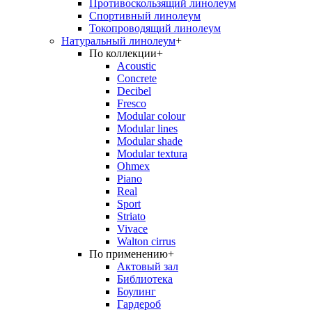
Противоскользящий линолеум
Спортивный линолеум
Токопроводящий линолеум
Натуральный линолеум
+
По коллекции
+
Acoustic
Concrete
Decibel
Fresco
Modular colour
Modular lines
Modular shade
Modular textura
Ohmex
Piano
Real
Sport
Striato
Vivace
Walton cirrus
По применению
+
Актовый зал
Библиотека
Боулинг
Гардероб