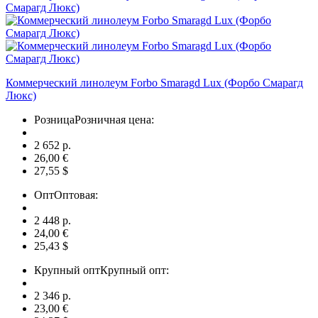
Коммерческий линолеум Forbo Smaragd Lux (Форбо Смарагд
Люкс)
Розница
Розничная цена:
2 652 p.
26,00 €
27,55 $
Опт
Оптовая:
2 448 p.
24,00 €
25,43 $
Крупный опт
Крупный опт:
2 346 p.
23,00 €