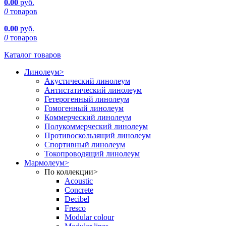
0.00
руб.
0
товаров
0.00
руб.
0
товаров
Каталог товаров
Линолеум
>
Акустический линолеум
Антистатический линолеум
Гетерогенный линолеум
Гомогенный линолеум
Коммерческий линолеум
Полукоммерческий линолеум
Противоскользящий линолеум
Спортивный линолеум
Токопроводящий линолеум
Мармолеум
>
По коллекции
>
Acoustic
Concrete
Decibel
Fresco
Modular colour