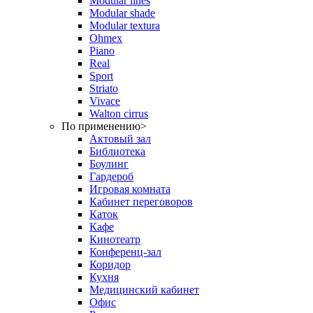
Modular lines
Modular shade
Modular textura
Ohmex
Piano
Real
Sport
Striato
Vivace
Walton cirrus
По применению
>
Актовый зал
Библиотека
Боулинг
Гардероб
Игровая комната
Кабинет переговоров
Каток
Кафе
Кинотеатр
Конференц-зал
Коридор
Кухня
Медицинский кабинет
Офис