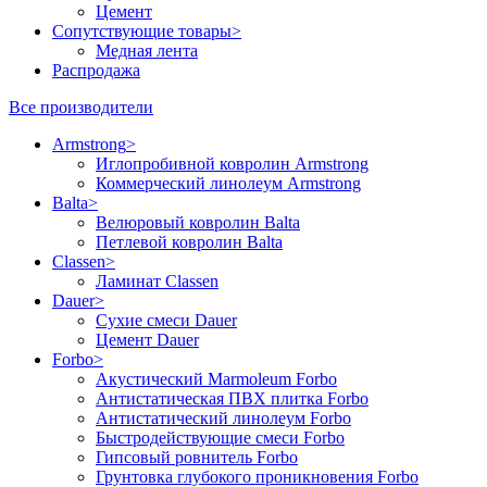
Цемент
Сопутствующие товары
>
Медная лента
Распродажа
Все производители
Armstrong
>
Иглопробивной ковролин Armstrong
Коммерческий линолеум Armstrong
Balta
>
Велюровый ковролин Balta
Петлевой ковролин Balta
Classen
>
Ламинат Classen
Dauer
>
Сухие смеси Dauer
Цемент Dauer
Forbo
>
Акустический Marmoleum Forbo
Антистатическая ПВХ плитка Forbo
Антистатический линолеум Forbo
Быстродействующие смеси Forbo
Гипсовый ровнитель Forbo
Грунтовка глубокого проникновения Forbo