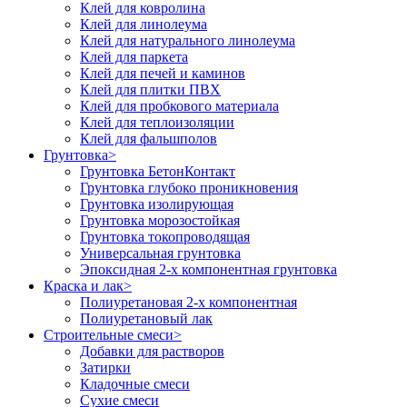
Клей для ковролина
Клей для линолеума
Клей для натурального линолеума
Клей для паркета
Клей для печей и каминов
Клей для плитки ПВХ
Клей для пробкового материала
Клей для теплоизоляции
Клей для фальшполов
Грунтовка
>
Грунтовка БетонКонтакт
Грунтовка глубоко проникновения
Грунтовка изолирующая
Грунтовка морозостойкая
Грунтовка токопроводящая
Универсальная грунтовка
Эпоксидная 2-х компонентная грунтовка
Краска и лак
>
Полиуретановая 2-х компонентная
Полиуретановый лак
Строительные смеси
>
Добавки для растворов
Затирки
Кладочные смеси
Сухие смеси