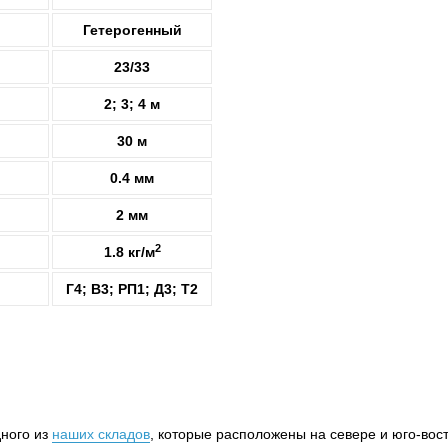
Гетерогенный
23/33
2; 3; 4 м
30 м
0.4 мм
2 мм
2
1.8 кг/м
Г4; В3; РП1; Д3; Т2
дного из
наших складов
, которые расположены на севере и юго-вос