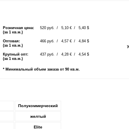
Розничная цена:
520 руб.
5,10 €
5,40 $
(за 1 кв.м.)
Оптовая:
466 руб.
4,57 €
4,84 $
(за 1 кв.м.)
У
Крупный опт:
437 руб.
4,28 €
4,54 $
(за 1 кв.м.)
* Минимальный объем заказа от 90 кв.м.
Полукоммерческий
желтый
Elite