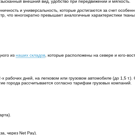
– изысканный внешний вид, удобство при передвижении и мягкость.
еничность и универсальность, которые достигаются за счет особенн
тр, что многократно превышает аналогичные характеристики тканы
дного из
наших складов
, которые расположены на севере и юго-вос
х рабочих дней, на легковом или грузовом автомобиле (до 1,5 т.). 
угие города рассчитывается согласно тарифам грузовых компаний.
арта).
а, через Net Pay).