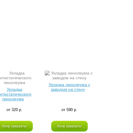
Укладка линолеума с
Укладка
заводом на стену
нтистатического
линолеума
от 320 р.
от 590 р.
Хочу заказать!
Хочу заказать!