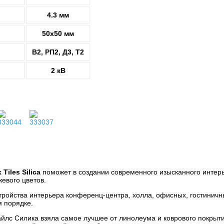
4.3 мм
50х50 мм
В2, РП2, Д3, Т2
2 кВ
iles Silica
поможет в создании современного изысканного интер
евого цветов.
тройства интерьера конференц-центра, холла, офисных, гостинич
 порядке.
йлс Силика взяла самое лучшее от линолеума и коврового покрыти