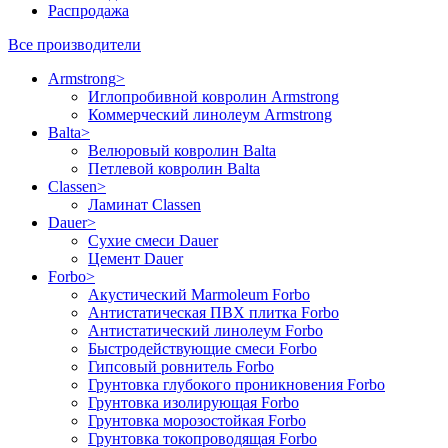
Распродажа
Все производители
Armstrong
>
Иглопробивной ковролин Armstrong
Коммерческий линолеум Armstrong
Balta
>
Велюровый ковролин Balta
Петлевой ковролин Balta
Classen
>
Ламинат Classen
Dauer
>
Сухие смеси Dauer
Цемент Dauer
Forbo
>
Акустический Marmoleum Forbo
Антистатическая ПВХ плитка Forbo
Антистатический линолеум Forbo
Быстродействующие смеси Forbo
Гипсовый ровнитель Forbo
Грунтовка глубокого проникновения Forbo
Грунтовка изолирующая Forbo
Грунтовка морозостойкая Forbo
Грунтовка токопроводящая Forbo