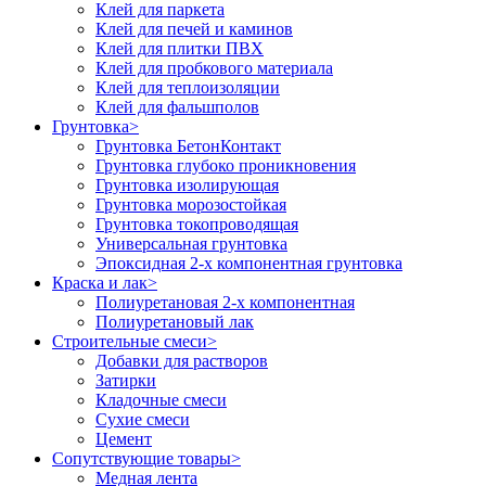
Клей для паркета
Клей для печей и каминов
Клей для плитки ПВХ
Клей для пробкового материала
Клей для теплоизоляции
Клей для фальшполов
Грунтовка
>
Грунтовка БетонКонтакт
Грунтовка глубоко проникновения
Грунтовка изолирующая
Грунтовка морозостойкая
Грунтовка токопроводящая
Универсальная грунтовка
Эпоксидная 2-х компонентная грунтовка
Краска и лак
>
Полиуретановая 2-х компонентная
Полиуретановый лак
Строительные смеси
>
Добавки для растворов
Затирки
Кладочные смеси
Сухие смеси
Цемент
Сопутствующие товары
>
Медная лента