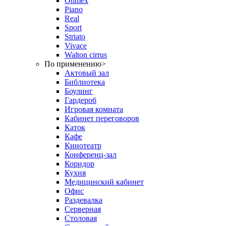
Ohmex
Piano
Real
Sport
Striato
Vivace
Walton cirrus
По применению
>
Актовый зал
Библиотека
Боулинг
Гардероб
Игровая комната
Кабинет переговоров
Каток
Кафе
Кинотеатр
Конференц-зал
Коридор
Кухня
Медицинский кабинет
Офис
Раздевалка
Серверная
Столовая