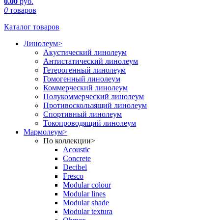
0.00
руб.
0
товаров
Каталог товаров
Линолеум
>
Акустический линолеум
Антистатический линолеум
Гетерогенный линолеум
Гомогенный линолеум
Коммерческий линолеум
Полукоммерческий линолеум
Противоскользящий линолеум
Спортивный линолеум
Токопроводящий линолеум
Мармолеум
>
По коллекции
>
Acoustic
Concrete
Decibel
Fresco
Modular colour
Modular lines
Modular shade
Modular textura